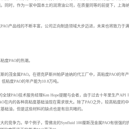
题。同时，作为一家中国本土的润滑油公司，在质量同等的前提下，上海
AO产品线的不断丰富，公司正向制造领域大步迈进，未来也将致力于
高粘度PAO的热潮。
厘斯的茂金属PAO。在德克萨斯州帕萨迪纳的代工厂中，高粘度PAO的年
低粘度PAO的年产能为10.8万吨。
AO技术服务经理Ken Hope提醒与会者，由于过去十年里生产API
AO在内的各种高粘度基础油现在需求很大。除了PAO之外，较高粘度的
度基础油，但是这些材料的缺点也是有目共睹的。
争力。举个例子，雪佛龙的Synfluid 100厘斯茂金属PAO有很强的