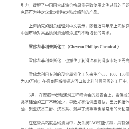
引力，缓解了中国因合成油价格昂贵导致使用比例过低的问
克还可为特定企业定制特定粘度级别的产品。
上海纳克的副总经理刘中文表示，随着近两年来上海纳克P
中国市场对高品质润滑油和添加剂不断增长的需求。
雪佛龙菲利普斯化工（Chevron Phillips Chemical ）
雪佛龙菲利普斯化工也抓住了润滑油和润滑脂市场亟需
雪佛龙利用专利的茂金属催化工艺来生产65、100、150
为0.9万吨；在德克萨斯州锡达河口和比利时贝灵恩的工厂中，
5月，在摩擦学者和润滑工程师协会的发表会上，雪佛龙的全球P
类基础油的工厂不断减少，导致光亮油供应紧缺，因此包括P
油、聚亚烷基二醇、烷基萘、聚异丁烯等等也是常用的高粘
在这些高粘度基础油当中，茂金属PAO性能优越，具有强大的竞