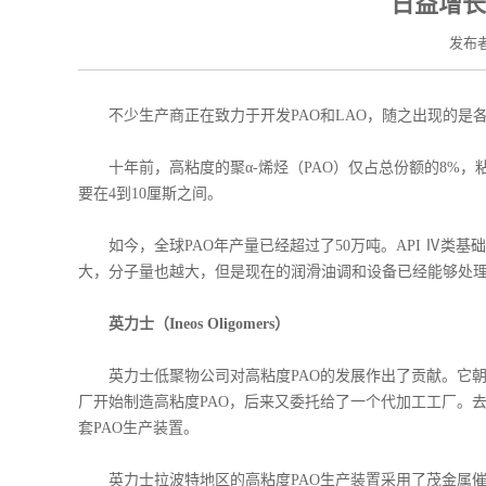
日益增长
发布者
不少生产商正在致力于开发PAO和LAO，随之出现的是
十年前，高粘度的聚α-烯烃（PAO）仅占总份额的8%，粘度
要在4到10厘斯之间。
如今，全球PAO年产量已经超过了50万吨。API Ⅳ类
大，分子量也越大，但是现在的润滑油调和设备已经能够处理13
英力士（Ineos Oligomers）
英力士低聚物公司对高粘度PAO的发展作出了贡献。它朝
厂开始制造高粘度PAO，后来又委托给了一个代加工工厂。
套PAO生产装置。
英力士拉波特地区的高粘度PAO生产装置采用了茂金属催化