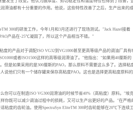
只有重量发生了改变。他认为膜厚度、剪切稳定性和温度特性也得到了改善，
统润滑油都有十分重要的作用。他说，这些特性改善了之后，生产出来的
teTM 300的研发工作，今年1月和3月还进行了现场测试。”Jack Hazel接着
PAO产品在-25℃凝固了，所以这个产品相当不错。”
粘度的产品对于调配ISO VG32到VG1000甚至更高等级产品的调油厂具有
1000或者ISO1500这样的高等级润滑油了。”他指出：“如果用40厘斯的
92%。但是如果采用的是300厘斯的PAO，那么原料不需要这么多了。选择粘
客人说他们只有一个储存罐来保存高粘度PAO。这也是选择更高粘度原料
可以在制造ISO VG300润滑油的时候节省40%（高粘度）原料。”埃
强调说：“这样你既可以减少调油过程中的损耗，又可以生产出更好的产品。”在严格
轮油。使用SpectraSyn EliteTM 300时齿轮能够在20℃下连续