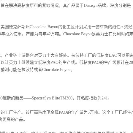
在解决高粘度原料的紧缺情况，其产品属于Durasyn品牌，粘度分别是
斯州Chocolate Bayou的化工区计划采用一套崭新的线性α-烯烃
入使用，产能为每年42万吨。Chocolate Bayou是英力士在比利时的
，产业链上游整合对英力士大有好处。拉波特工厂的低粘度LAO可以用
让英力士继续建立低粘度PAO的生产线。低粘度PAO的生产线预计在20
能在拉波特或者Chocolate Bayou。
——SpectraSyn EliteTM300，其粘度指数为241。
的工厂生产。该厂高粘度茂金属PAO的年产量为5万吨。这个工厂已经生
粘度更高的产品。