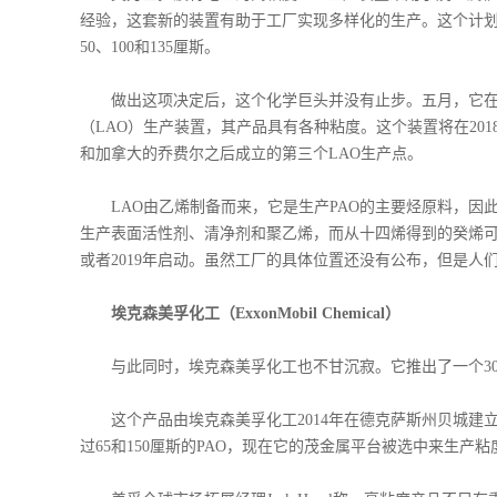
经验，这套新的装置有助于工厂实现多样化的生产。这个计划旨
50、100和135厘斯。
做出这项决定后，这个化学巨头并没有止步。五月，它在美国德克萨
（LAO）生产装置，其产品具有各种粘度。这个装置将在2018年投
和加拿大的乔费尔之后成立的第三个LAO生产点。
LAO由乙烯制备而来，它是生产PAO的主要烃原料，因此
生产表面活性剂、清净剂和聚乙烯，而从十四烯得到的癸烯可以
或者2019年启动。虽然工厂的具体位置还没有公布，但是人们猜测可
埃克森美孚化工（ExxonMobil Chemical）
与此同时，埃克森美孚化工也不甘沉寂。它推出了一个300厘斯的新品
这个产品由埃克森美孚化工2014年在德克萨斯州贝城建立
过65和150厘斯的PAO，现在它的茂金属平台被选中来生产