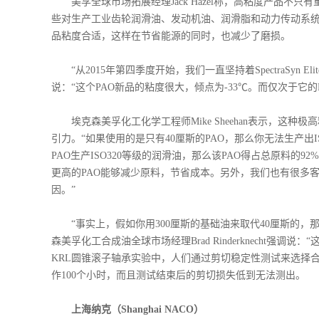
美孚全球市场拓展经理Jack Hazel称，高粘度产品不
些对生产工业齿轮润滑油、发动机油、润滑脂和动力传动系
品粘度合适，这样在节省能源的同时，也减少了磨损。
“从2015年第四季度开始，我们一直坚持着SpectraSyn Eli
说：“这个PAO新品的粘度很大，倾点为-33℃。而仅次于它的
埃克森美孚化工化学工程师Mike Sheehan表示，这种极高
引力。“如果使用的是只有40厘斯的PAO，那么你无法生产出ISO
PAO生产ISO320等级的润滑油，那么该PAO得占总原料的
更高的PAO能够减少原料，节省成本。另外，我们也有很多
因。”
“事实上，假如你用300厘斯的基础油来取代40厘斯的，那么你
森美孚化工合成油全球市场经理Brad Rinderknecht
KRL圆锥滚子轴承实验中，人们通过剪切稳定性测试来选择合适粘度的齿
作100个小时，而且测试结束后的剪切损失低到无法测出。
上海纳克（Shanghai NACO）