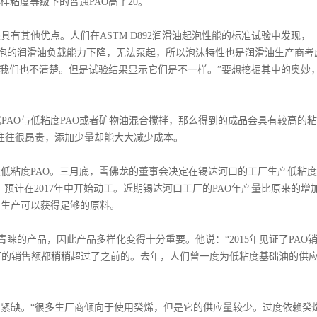
同样粘度等级下的普通PAO高了20。
其他优点。人们在ASTM D892润滑油起泡性能的标准试验中发现，
现象。“起泡的润滑油负载能力下降，无法泵起，所以泡沫特性也是润滑油生产商考
因我们也不清楚。但是试验结果显示它们是不一样。”要想挖掘其中的奥妙
AO与低粘度PAO或者矿物油混合搅拌，那么得到的成品会具有较高的
然往往很昂贵，添加少量却能大大减少成本。
低粘度PAO。三月底，雪佛龙的董事会决定在锡达河口的工厂生产低粘度
，预计在2017年中开始动工。近期锡达河口工厂的PAO年产量比原来的增
O的生产可以获得足够的原料。
场现在青睐的产品，因此产品多样化变得十分重要。他说：“2015年见证了PAO
地区的销售额都稍稍超过了之前的。去年，人们曾一度为低粘度基础油的供
紧缺。“很多生厂商倾向于使用癸烯，但是它的供应量较少。过度依赖癸