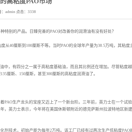
的高粘度PAO市场
：admin 点击：3338
各种特别的产品。日臻完善的PAO对改善你的润滑油有没有好处？
从40厘斯到100厘斯不等。当时PAO的全球年产量为38.5万吨，其粘度
基础油中，有四分之一属于高粘度基础油，而且其比例还在增加。尽管粘度越
5厘斯、150厘斯，甚至300厘斯的高粘度润滑油了。
着PAO生产龙头的宝座又迈上了一个新台阶。三年前，英力士在一个试
去年，英力士表示，今年将在美国休斯顿附近的德克萨斯州拉波特地区新
剂技术，初始产能为每年2万吨。该工厂已经有过两次生产低粘度PAO