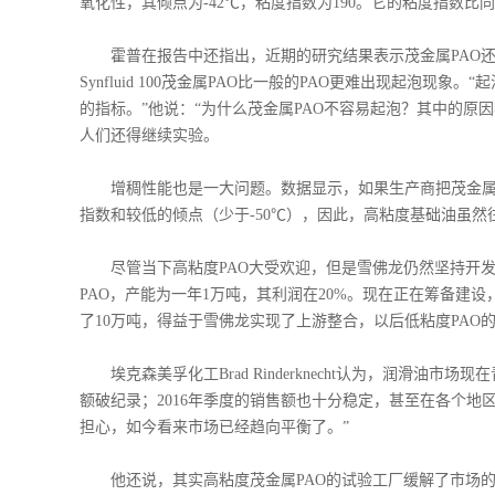
氧化性，其倾点为-42℃，粘度指数为190。它的粘度指数比
霍普在报告中还指出，近期的研究结果表示茂金属PAO还具有
Synfluid 100茂金属PAO比一般的PAO更难出现起泡
的指标。”他说：“为什么茂金属PAO不容易起泡？其中的原
人们还得继续实验。
增稠性能也是一大问题。数据显示，如果生产商把茂金属P
指数和较低的倾点（少于-50℃），因此，高粘度基础油虽
尽管当下高粘度PAO大受欢迎，但是雪佛龙仍然坚持开发
PAO，产能为一年1万吨，其利润在20%。现在正在筹备建设
了10万吨，得益于雪佛龙实现了上游整合，以后低粘度PA
埃克森美孚化工Brad Rinderknecht认为，润滑油市
额破纪录；2016年季度的销售额也十分稳定，甚至在各个
担心，如今看来市场已经趋向平衡了。”
他还说，其实高粘度茂金属PAO的试验工厂缓解了市场的