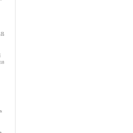
弗吕
来
18
产