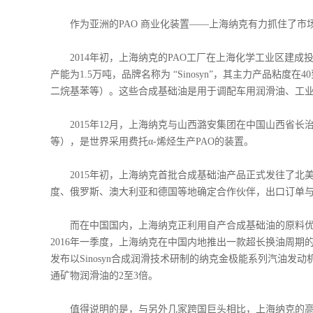
作为亚洲的PAO 商业化装置——上海纳克有力抓住了市
2014年初，上海纳克的PAO工厂在上海化学工业区建成投
产能为1.5万吨，品牌名称为 “Sinosyn”，其主力产品粘
二烷基苯等）。这些合成基础油是用于调配车用润滑油、工
2015年12月，上海纳克与山西潞安集团在中国山西省长治市建
等），是世界采用费托α-烯烃生产PAO的装置。
2015年初，上海纳克首批合成基础油产品正式发往了北
度、俄罗斯、澳大利亚和德国等地确定合作伙伴，出口订单
而在中国国内，上海纳克正利用自产合成基础油的原料优
2016年一季度，上海纳克在中国内地推出一款超长换油周期的全合成
发布以Sinosyn合成润滑技术研制的纳克金极能系列汽油
通矿物润滑油的2至3倍。
值得说明的是，与另外几家跨国巨头相比，上海纳克的高粘