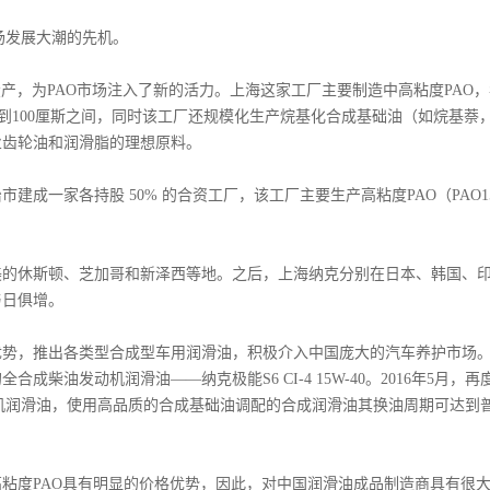
场发展大潮的先机。
产，为PAO市场注入了新的活力。上海这家工厂主要制造中高粘度PAO，
度在40到100厘斯之间，同时该工厂还规模化生产烷基化合成基础油（如烷基萘
业齿轮油和润滑脂的理想原料。
成一家各持股 50% 的合资工厂，该工厂主要生产高粘度PAO（PAO1
美的休斯顿、芝加哥和新泽西等地。之后，上海纳克分别在日本、韩国、
与日俱增。
势，推出各类型合成型车用润滑油，积极介入中国庞大的汽车养护市场
柴油发动机润滑油——纳克极能S6 CI-4 15W-40。2016年5月，再
发动机润滑油，使用高品质的合成基础油调配的合成润滑油其换油周期可达到
度PAO具有明显的价格优势，因此，对中国润滑油成品制造商具有很